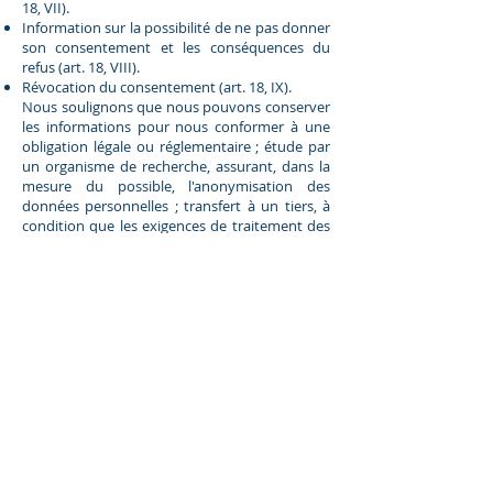
18, VII).
Information sur la possibilité de ne pas donner
son consentement et les conséquences du
refus (art. 18, VIII).
Révocation du consentement (art. 18, IX).
Nous soulignons que nous pouvons conserver
les informations pour nous conformer à une
obligation légale ou réglementaire ; étude par
un organisme de recherche, assurant, dans la
mesure du possible, l'anonymisation des
données personnelles ; transfert à un tiers, à
condition que les exigences de traitement des
données énoncées dans la présente loi soient
respectées ; ou l'utilisation exclusive du
contrôleur, son accès par un tiers interdit, et à
condition que les données soient anonymisées
et pour sauvegarder et exercer les droits de SC
Vitola et des personnes concernées (article 16,
I, II, III et IV de la LGPD ) .
Vous avez le droit de vous opposer au
traitement de vos données personnelles à des
fins de marketing direct. Si vous vous y
opposez, nous ne traiterons plus vos données
personnelles à cette fin.